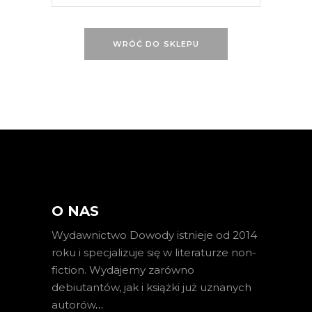
WRÓĆ DO SKLEPU
O NAS
Wydawnictwo Dowody istnieje od 2014
roku i specjalizuje się w literaturze non-
fiction. Wydajemy zarówno
debiutantów, jak i książki już uznanych
autorów
…