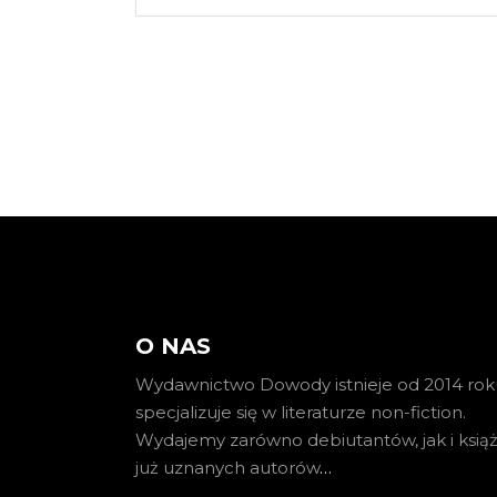
O NAS
Wydawnictwo Dowody istnieje od 2014 roku
specjalizuje się w literaturze non-fiction.
Wydajemy zarówno debiutantów, jak i książ
już uznanych autorów
…