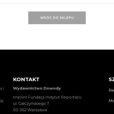
WRÓĆ DO SKLEPU
KONTAKT
S
 i
Wydawnictwo Dowody
Re
imprint Fundacji Instytut Reportażu
Mo
ki
ul. Gałczyńskiego 7
00-362 Warszawa