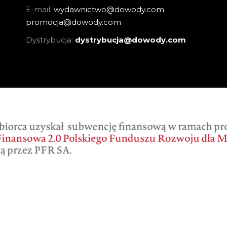
E-mail:
wydawnictwo@dowody.com
promocja@dowody.com
Dystrybucja:
dystrybucja@dowody.com