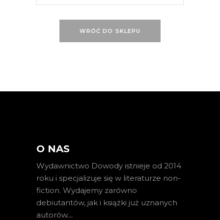
WRÓĆ DO SKLEPU
O NAS
Wydawnictwo Dowody istnieje od 2014
roku i specjalizuje się w literaturze non-
fiction. Wydajemy zarówno
debiutantów, jak i książki już uznanych
autorów
…