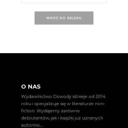
WRÓĆ DO SKLEPU
O NAS
Wydawnictwo Dowody istnieje od 2014
roku i specjalizuje się w literaturze non-
fiction. Wydajemy zarówno
debiutantów, jak i książki już uznanych
autorów
…