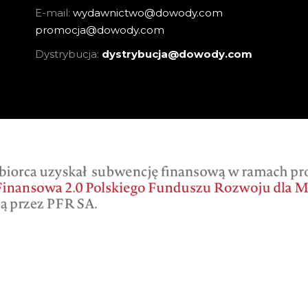
E-mail:
wydawnictwo@dowody.com
promocja@dowody.com
Dystrybucja:
dystrybucja@dowody.com