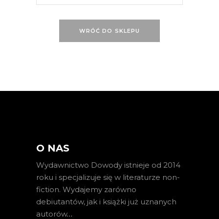
WRÓĆ DO SKLEPU
O NAS
Wydawnictwo Dowody istnieje od 2014
roku i specjalizuje się w literaturze non-
fiction. Wydajemy zarówno
debiutantów, jak i książki już uznanych
autorów
…