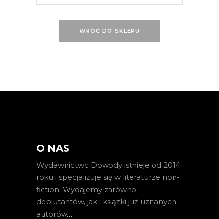
WRÓĆ DO SKLEPU
O NAS
Wydawnictwo Dowody istnieje od 2014
roku i specjalizuje się w literaturze non-
fiction. Wydajemy zarówno
debiutantów, jak i książki już uznanych
autorów
…