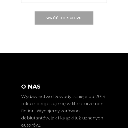
WRÓĆ DO SKLEPU
O NAS
Wydawnictwo Dowody istnieje od 2014
roku i specjalizuje się w literaturze non-
fiction. Wydajemy zarówno
debiutantów, jak i książki już uznanych
autorów
…