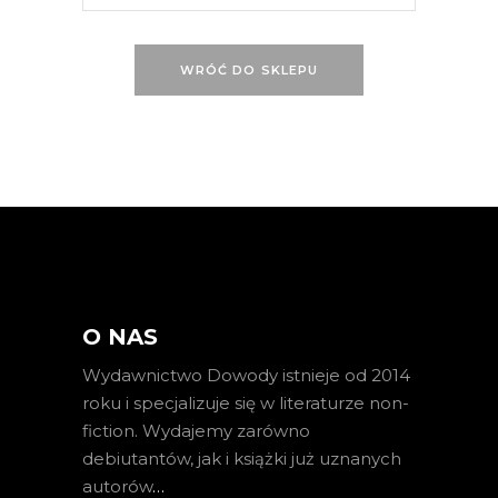
WRÓĆ DO SKLEPU
O NAS
Wydawnictwo Dowody istnieje od 2014
roku i specjalizuje się w literaturze non-
fiction. Wydajemy zarówno
debiutantów, jak i książki już uznanych
autorów
…