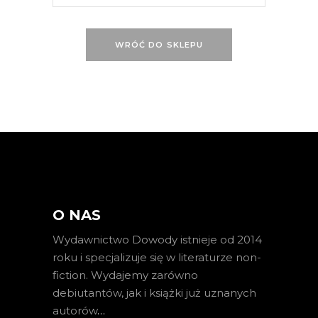
WRÓĆ DO SKLEPU
O NAS
Wydawnictwo Dowody istnieje od 2014
roku i specjalizuje się w literaturze non-
fiction. Wydajemy zarówno
debiutantów, jak i książki już uznanych
autorów
…