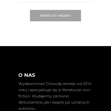
WRÓĆ DO SKLEPU
O NAS
Wydawnictwo Dowody istnieje od 2014
roku i specjalizuje się w literaturze non-
fiction. Wydajemy zarówno
debiutantów, jak i książki już uznanych
autorów
…