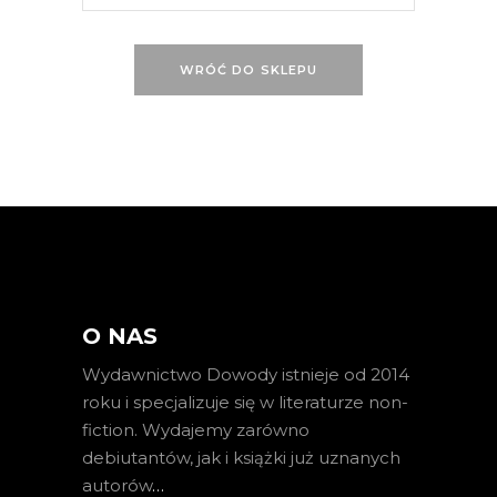
WRÓĆ DO SKLEPU
O NAS
Wydawnictwo Dowody istnieje od 2014
roku i specjalizuje się w literaturze non-
fiction. Wydajemy zarówno
debiutantów, jak i książki już uznanych
autorów
…