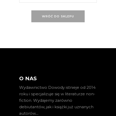
WRÓĆ DO SKLEPU
O NAS
Wydawnictwo Dowody istnieje od 2014
roku i specjalizuje się w literaturze non-
fiction. Wydajemy zarówno
debiutantów, jak i książki już uznanych
autorów
…