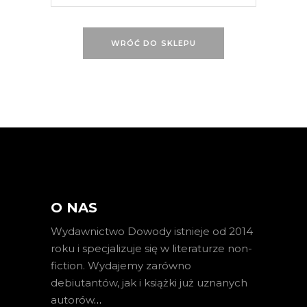
WRÓĆ DO SKLEPU
O NAS
Wydawnictwo Dowody istnieje od 2014
roku i specjalizuje się w literaturze non-
fiction. Wydajemy zarówno
debiutantów, jak i książki już uznanych
autorów
…