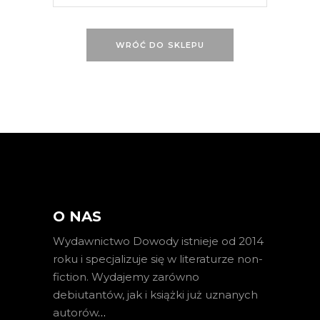
WRÓĆ DO SKLEPU
O NAS
Wydawnictwo Dowody istnieje od 2014
roku i specjalizuje się w literaturze non-
fiction. Wydajemy zarówno
debiutantów, jak i książki już uznanych
autorów
…