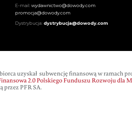
E-mail:
wydawnictwo@dowody.com
promocja@dowody.com
Dystrybucja:
dystrybucja@dowody.com