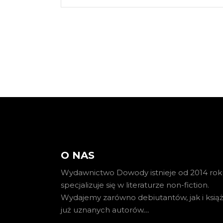
O NAS
Wydawnictwo Dowody istnieje od 2014 roku
specjalizuje się w literaturze non-fiction.
Wydajemy zarówno debiutantów, jak i książ
już uznanych autorów
…