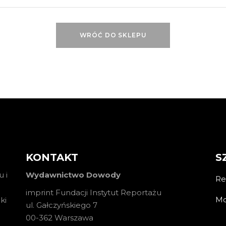
WRÓĆ DO SKLEPU
KONTAKT
S
 i
Wydawnictwo Dowody
Re
imprint Fundacji Instytut Reportażu
Mo
ki
ul. Gałczyńskiego 7
00-362 Warszawa