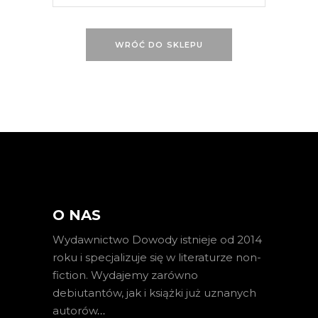
WRÓĆ DO SKLEPU
O NAS
Wydawnictwo Dowody istnieje od 2014
roku i specjalizuje się w literaturze non-
fiction. Wydajemy zarówno
debiutantów, jak i książki już uznanych
autorów
…