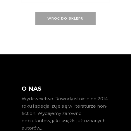
WRÓĆ DO SKLEPU
O NAS
Wydawnictwo Dowody istnieje od 2014
roku i specjalizuje się w literaturze non-
fiction. Wydajemy zarówno
debiutantów, jak i książki już uznanych
autorów
…