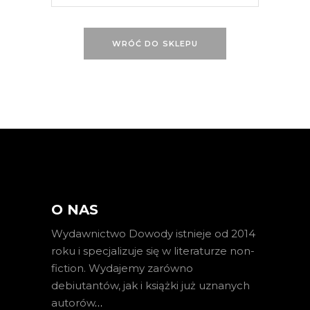
WRÓĆ DO SKLEPU
O NAS
Wydawnictwo Dowody istnieje od 2014
roku i specjalizuje się w literaturze non-
fiction. Wydajemy zarówno
debiutantów, jak i książki już uznanych
autorów
…