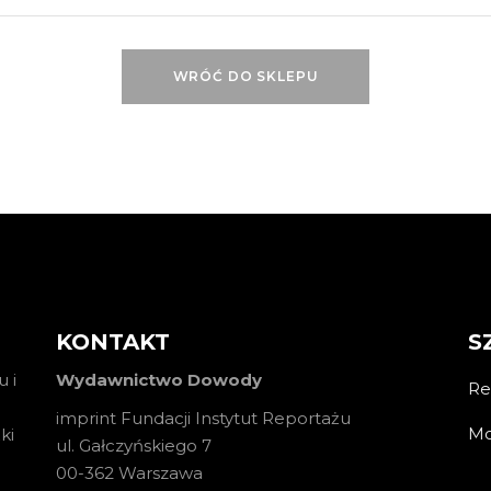
WRÓĆ DO SKLEPU
KONTAKT
S
 i
Wydawnictwo Dowody
Re
imprint Fundacji Instytut Reportażu
Mo
ki
ul. Gałczyńskiego 7
00-362 Warszawa