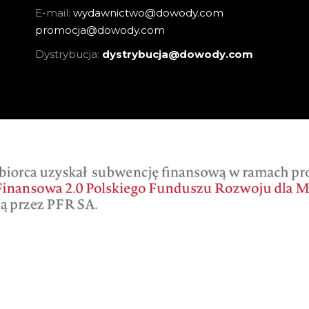
E-mail:
wydawnictwo@dowody.com
promocja@dowody.com
Dystrybucja:
dystrybucja@dowody.com