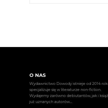
O NAS
Wydawnictwo Dowody istnieje od 2014 roku
specjalizuje się w literaturze non-fiction.
Wydajemy zarówno debiutantów, jak i książ
już uznanych autorów
…