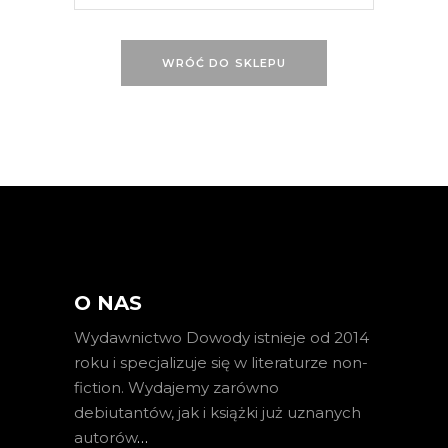
WRÓĆ DO SKLEPU
O NAS
Wydawnictwo Dowody istnieje od 2014
roku i specjalizuje się w literaturze non-
fiction. Wydajemy zarówno
debiutantów, jak i książki już uznanych
autorów
…