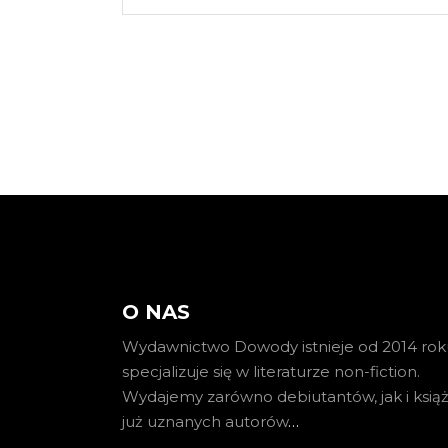
O NAS
Wydawnictwo Dowody istnieje od 2014 roku
specjalizuje się w literaturze non-fiction.
Wydajemy zarówno debiutantów, jak i książ
już uznanych autorów
…