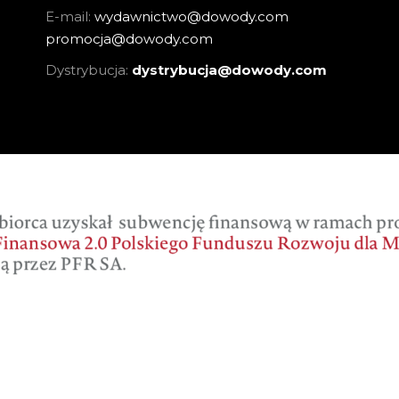
E-mail:
wydawnictwo@dowody.com
promocja@dowody.com
Dystrybucja:
dystrybucja@dowody.com