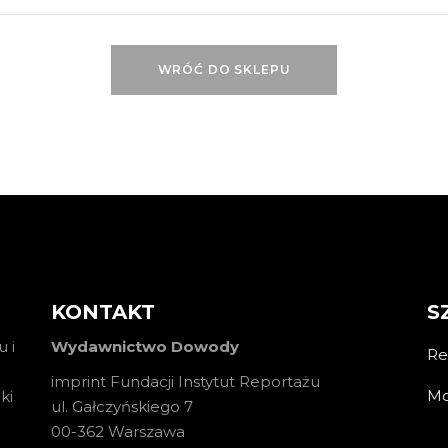
WRÓĆ DO SKLEPU
KONTAKT
S
 i
Wydawnictwo Dowody
Re
imprint Fundacji Instytut Reportażu
Mo
ki
ul. Gałczyńskiego 7
00-362 Warszawa