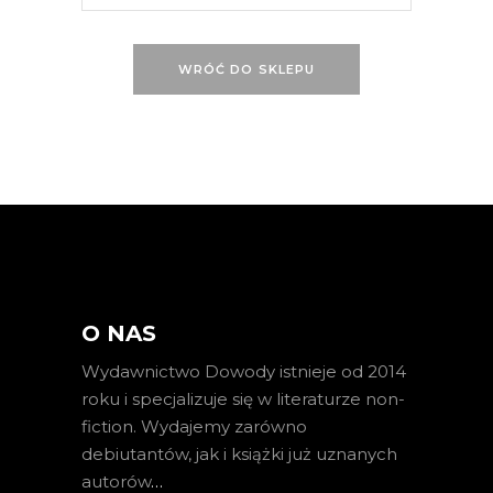
WRÓĆ DO SKLEPU
O NAS
Wydawnictwo Dowody istnieje od 2014
roku i specjalizuje się w literaturze non-
fiction. Wydajemy zarówno
debiutantów, jak i książki już uznanych
autorów
…