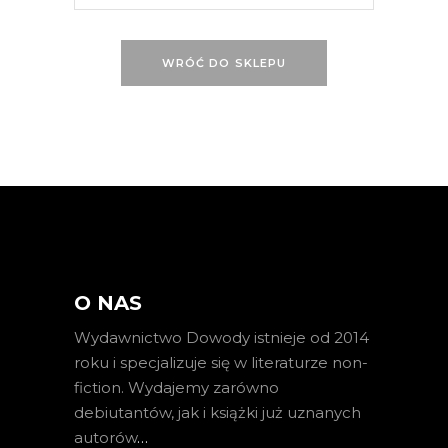
WRÓĆ DO SKLEPU
O NAS
Wydawnictwo Dowody istnieje od 2014
roku i specjalizuje się w literaturze non-
fiction. Wydajemy zarówno
debiutantów, jak i książki już uznanych
autorów
…