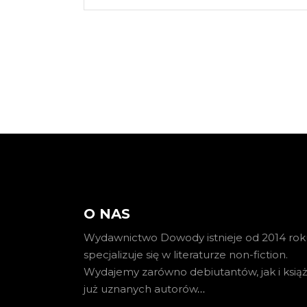
O NAS
Wydawnictwo Dowody istnieje od 2014 roku
specjalizuje się w literaturze non-fiction.
Wydajemy zarówno debiutantów, jak i książ
już uznanych autorów
…