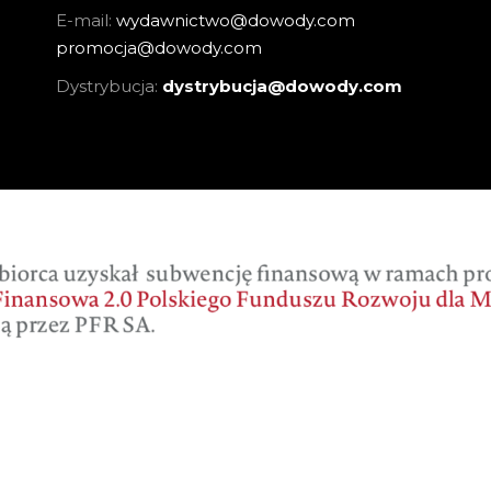
E-mail:
wydawnictwo@dowody.com
promocja@dowody.com
Dystrybucja:
dystrybucja@dowody.com