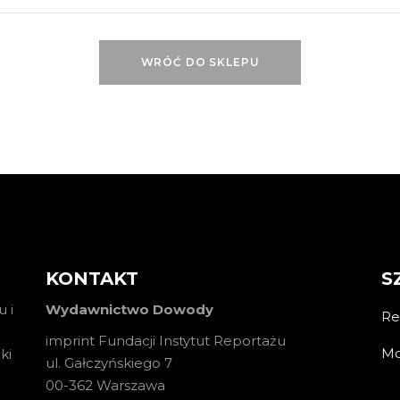
WRÓĆ DO SKLEPU
KONTAKT
S
 i
Wydawnictwo Dowody
Re
imprint Fundacji Instytut Reportażu
Mo
ki
ul. Gałczyńskiego 7
00-362 Warszawa