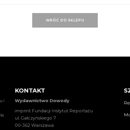
WRÓĆ DO SKLEPU
KONTAKT
S
 i
Wydawnictwo Dowody
Re
imprint Fundacji Instytut Reportażu
Mo
ki
ul. Gałczyńskiego 7
00-362 Warszawa