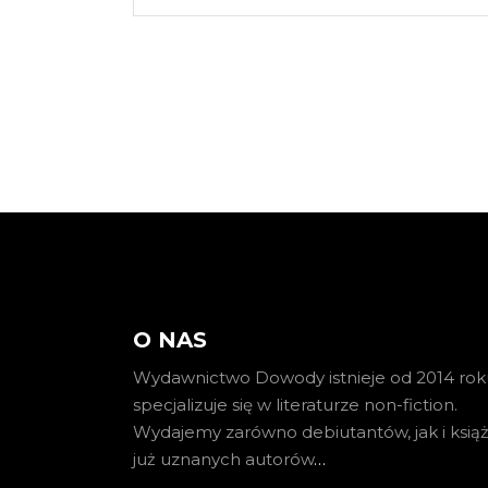
O NAS
Wydawnictwo Dowody istnieje od 2014 roku
specjalizuje się w literaturze non-fiction.
Wydajemy zarówno debiutantów, jak i książ
już uznanych autorów
…