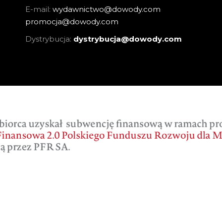
E-mail:
wydawnictwo@dowody.com
promocja@dowody.com
Dystrybucja:
dystrybucja@dowody.com