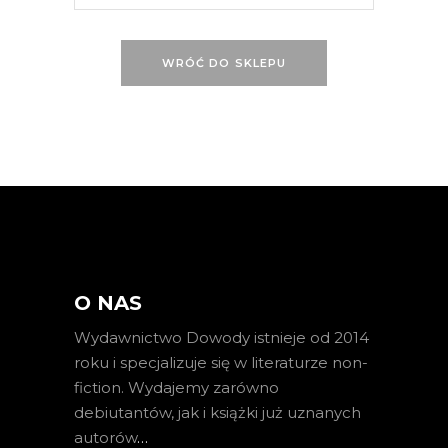
WRÓĆ DO SKLEPU
O NAS
Wydawnictwo Dowody istnieje od 2014
roku i specjalizuje się w literaturze non-
fiction. Wydajemy zarówno
debiutantów, jak i książki już uznanych
autorów
…