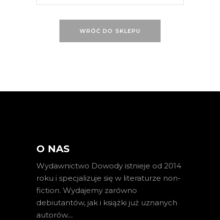
WRÓĆ DO SKLEPU
O NAS
Wydawnictwo Dowody istnieje od 2014
roku i specjalizuje się w literaturze non-
fiction. Wydajemy zarówno
debiutantów, jak i książki już uznanych
autorów
…