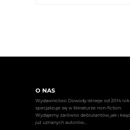
O NAS
Wydawnictwo Dowody istnieje od 2014 roku
specjalizuje się w literaturze non-fiction.
Wydajemy zarówno debiutantów, jak i książ
już uznanych autorów
…