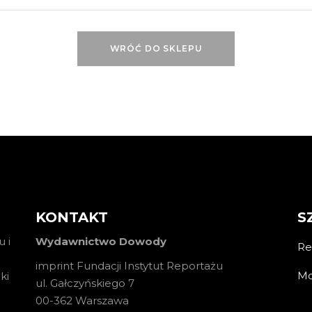
WRÓĆ DO SKLEPU
KONTAKT
S
 i
Wydawnictwo Dowody
Re
imprint Fundacji Instytut Reportażu
Mo
ki
ul. Gałczyńskiego 7
00-362 Warszawa