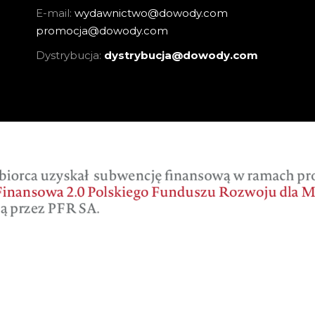
E-mail:
wydawnictwo@dowody.com
promocja@dowody.com
Dystrybucja:
dystrybucja@dowody.com