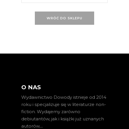
WRÓĆ DO SKLEPU
O NAS
Wydawnictwo Dowody istnieje od 2014
roku i specjalizuje się w literaturze non-
fiction. Wydajemy zarówno
debiutantów, jak i książki już uznanych
autorów
…