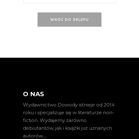
WRÓĆ DO SKLEPU
O NAS
Wydawnictwo Dowody istnieje od 2014
roku i specjalizuje się w literaturze non-
fiction. Wydajemy zarówno
debiutantów, jak i książki już uznanych
autorów
…