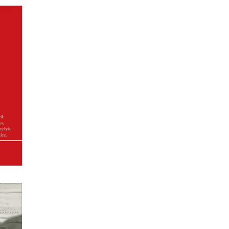
IĘ
ła
i
wem
ny na
su, w
ałą