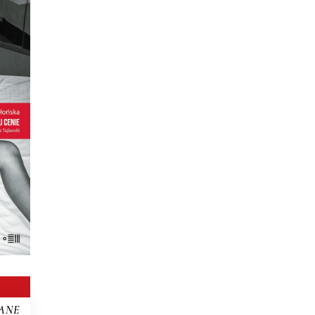
E.
DII
iego
ed
ie
urze
ANE