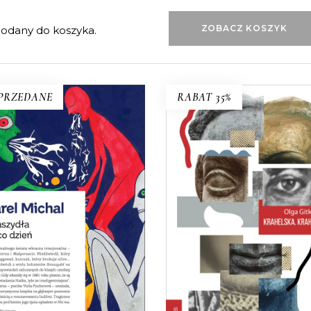
ZOBACZ KOSZYK
dany do koszyka.
PRZEDANE
RABAT 35%
KRAHELSKA.
KRAHELSKIE
STRASZYDŁA NA CO
Halina, Wanda, Krystyna. T
DZIEŃ
kobiety, jedno nazwisko
powiadania, w których do
Legendarna inspektorka pr
cjonalnego świata wkracza
zamachowczyni z dobre
racjonalne: niedźwiedź umie
domu, warszawska Syrenk
ięgować, a kurczak brukuje
Często je mylono, jeden życ
ulice… Jedna z najbardziej
rozpisywano na trzy albo
towych czeskich książek XX
częściej – trzy zlepiano w j
wieku.
19.50
zł
39.00
zł
27.30
zł
42.00
zł
E-BOOK DO