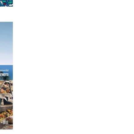
dziły
 i
ch i
widok
 św.
ki.
eż
o…