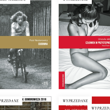
CUDOWNA
CZŁOWIEK W
PRZYSTĘPNEJ CENI
Dzięki raportom SB Piotr
REPORTAŻE Z TAJLAN
erowicz relacjonuje historię
Co kryje się za fasadą tajsk
du zabłudowskiego” minuta
uśmiechu z folderów
inucie. Rozmawia również z
turystycznych? Uwaga!
onad sześćdziesięcioletnią
Przeczytaj tę książkę prz
adwigą. Kobieta do dzisiaj
podróżą do Tajlandii, ale n
arza zdanie, które usłyszała
zabieraj jej ze sobą. Po lekt
Maryi, gdy miała czternaście
zrozumiesz dlaczego…
lat.
17.50
zł
19.50
zł
E-BOOK DO
35.00
E-BOOK DO
zł
39.00
zł
KOSZYKA
KOSZYKA
PRZEDANE
WYPRZEDANE
WYPRZED