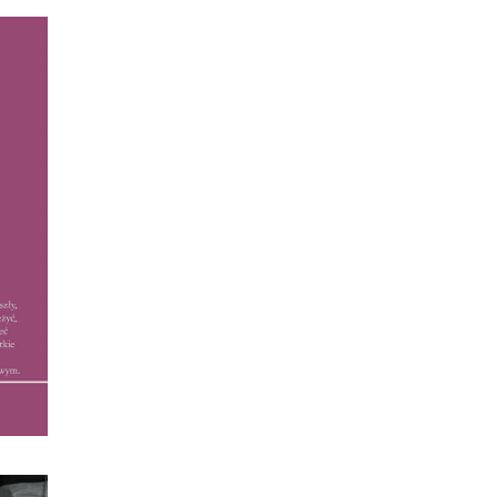
ATU
taże
60. i
yła
 ją
zy
zez