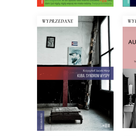
WYPRZEDANE
WY
KUBA. SYNDROM WYSPY
A
Rewolucja i dysydenci, Kubanki
R
walczące o podpaski i
Kubańczycy, którzy obrażają
rewolucję szortami i sandałami.
Ksi
Jest tu dawna świetność
co 
Hawany, są prosięta hodowane w
an
wannach i jest krowa – bohaterka
prze
rewolucji.
22.00
zł
44.00
zł
E-BOOK DO
KOSZYKA