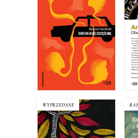
KURS NA ULICĘ
Ja
SZCZĘŚLIWĄ
Kiedy Bartosz Gardocki usiadł za
Mur
kierownicą taksówki, poczuł się
szczęśliwy. Szybko się okazało,
wy
że jego pasażerowie też szukają
życz
szczęścia…
uwię
18.50
zł
37.00
zł
E-BOOK DO
KOSZYKA
WYPRZEDANE
RAB
BEZROŻEC
Tre