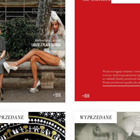
NIE OŚWIADCZAM S
ZIE Z PLACU SŁOŃCA
W Wigilię 1976 roku zginę
Intymny portret kraju na
kobieta w ciąży, jej mąż 
drożu. Miejsca, w którym coś
trzynastoletni brat. Moty
skończyło, a nowe jeszcze nie
zbrodni była kradzież wędli
ęło. Reportaże o Hiszpanii z
weselu… Wiesław Łuka
i kości, a nie z turystycznego
relacjonował przebieg proce
folderu.
którym sądzono niemal c
19.50
zł
39.00
zł
wieś.
E-BOOK DO
KOSZYKA
PRZEDANE
WYPRZEDANE
PANNA DOKTÓR
UDZĘ SIĘ NA SHIBUI
SADOWSKA