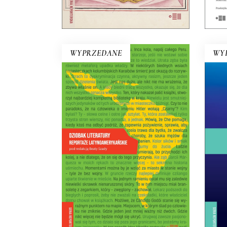
KOSZYKA
WYPRZEDANE
WY
DZIOBAK LITERATURY.
REPORTAŻE
LATYNOAMERYKAŃSKIE
del
Opowiadać o banale w
po
niebanalny sposób – oto
Zi
wyzwanie dla reportażu
Lam
latynoamerykańskiego.
Dostrzegać niezwykłość w tym,
pr
co zwykłe – oto jego cel.
z
22.50
zł
45.00
zł
E-BOOK DO
KOSZYKA