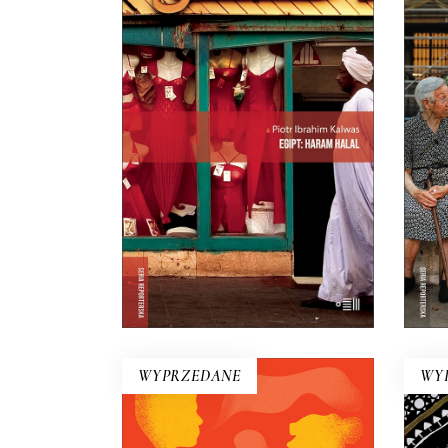
LUD
EGIPT: HARAM HALAL
„Haram” – to zakaz, „halal” –
roz
przyzwolenie. I tak niektóre
się 
lakiery do paznokci są dla
zacz
muzułmanek halal, niektóre
krwi 
haram, ale ciężko się w tym
zorientować nawet Egipcjanom.
E-BOOK DO
KOSZYKA
WYPRZEDANE
WY
OB