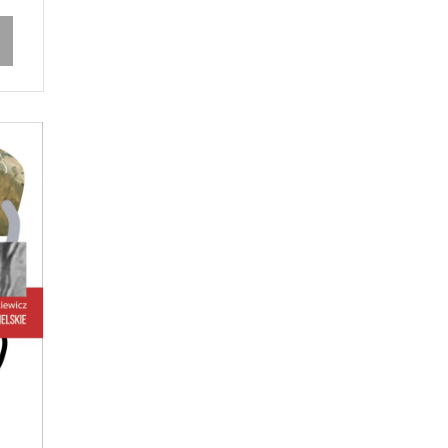
rzy
.
acy,
go
a.
iorys
 –
eden…