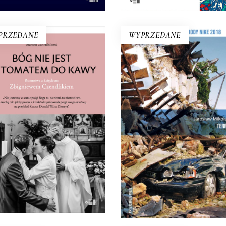
PRZEDANE
WYPRZEDANE
BÓG NIE JEST
TERREMOTO
UTOMATEM DO KAWY.
Trzęsienia ziemi, które nawie
OZMOWA Z KSIĘDZEM
Umbrię, Marche, Toskanię
ZBIGNIEWEM
Lacjum dotknęły serca Wło
CZENDLIKIEM
Europy. Symbolem stał się 
ądz Zbigniew Czendlik mówi,
zburzonej Nursji – ojczyzny
myśli, nie chodzi w sutannie
Benedykta i św. Scholasty
i koloratce, a poranne msze
Kataklizm wyzwolił równi
niósł na dziewiątą, bo kto by
niespotykane braterstw
wstał na szóstą?
14.50
zł
E-BOOK DO
29.00
zł
E-BOOK DO
KOSZYKA
KOSZYKA