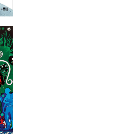
NĄ
ne,
ch,
iczna
żką
wet