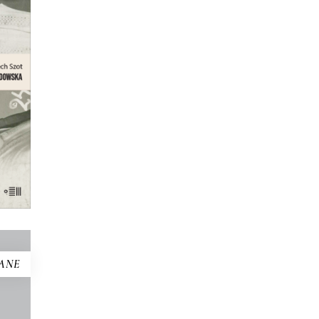
e
otce,
 –
i
nnej
ANE