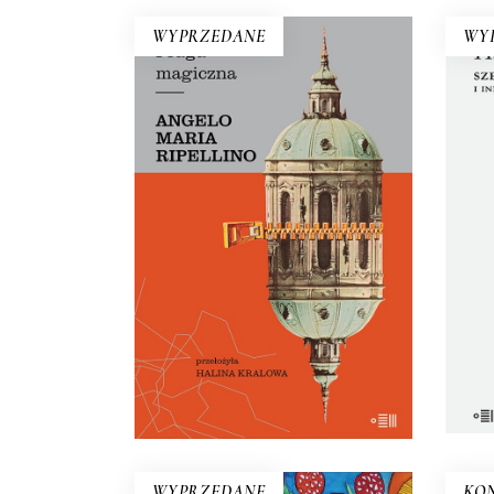
WYPRZEDANE
WY
SZ
PRAGA MAGICZNA
z
Oto – jak mówi Mariusz
ks
Szczygieł – biblia kultury czeskiej.
Dla miłośników Pragi i czeskiej
ma
kultury – lektura niezbędna.
druk
29.50
zł
59.00
zł
pi
tyl
E-BOOK DO
KOSZYKA
WYPRZEDANE
KO