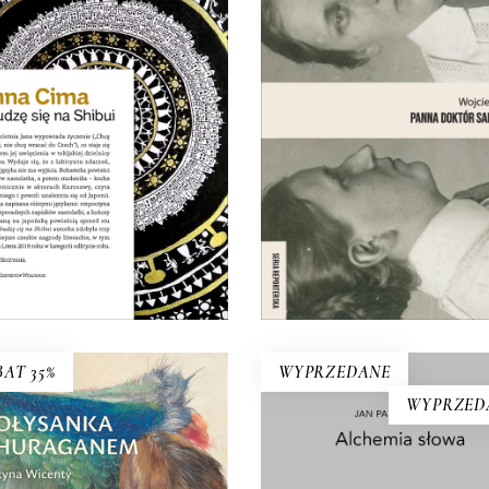
na kocha się platonicznie w
Opowieść o lekarce,
aktorach Kurosawy, czyta
naukowczyni, działaczc
akamiego i uzależnia się od
społecznej, feministce, patri
Japonii. Podróż do Tokio i
automobilistce,
powiedziane lekkomyślnie
przedsiębiorczyni, lesbijce
enie stają się początkiem jej
bohaterce jednego z
zienia w tokijskiej dzielnicy –
najgłośniejszych skandal
Shibuya…
obyczajowych międzywoje
Warszawy.
19.50
zł
39.00
zł
E-BOOK DO
E-BOOK DO
21.00
zł
42.00
zł
KOSZYKA
KOSZYKA
AT 35%
WYPRZEDANE
WYPRZED
KOŁYSANKA Z
HURAGANEM
ny matki. Intymna opowieść