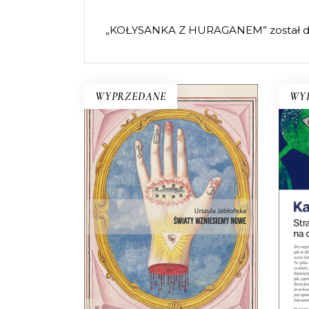
„KOŁYSANKA Z HURAGANEM” został do
WYPRZEDANE
WY
ŚWIATY WZNIESIEMY
NOWE
O
Wprawdzie niektórzy mówią, że
ra
świat taki, jaki znamy, dobiega
ir
końca, ale jednak wciąż są ludzie,
ks
którzy chcą wymyślać go na
nowo.
kul
22.00
zł
44.00
zł
E-BOOK DO