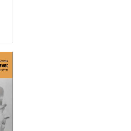
IE
DA
ił
kę z