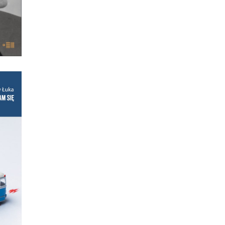
IĘ
żki!