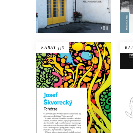
KOSZYKA
E-BOOK DO
KOSZYKA
RABAT 35%
RAB
TCHÓRZE
Dot
NOWE WYDANIE KULTOWEJ
si
POWIEŚCI
Ter
44.85
zł
69.00
zł
KSIĄŻKA DO
KOSZYKA