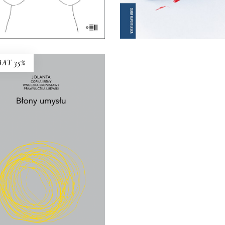
E-BOOK DO
E-BOOK DO
KOSZYKA
KOSZYKA
AT 35%
BŁONY UMYSŁU
wynika z faktu, że żyjemy? I
żyć w świecie, który ciągle się
przeobraża?
22.75
zł
35.00
zł
KSIĄŻKA DO
KOSZYKA
E-BOOK DO