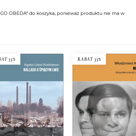
EGO OBEDA" do koszyka, ponieważ produktu nie ma w
AT 35%
RABAT 35%
ALLADA O ŚPIĄCYM
NIEMIEC. WSZYSTK
LWIE
UCIECZKI ZYGFRY
co zdecydowało o powstaniu
Czy Zygfryd Kapela zdradz
ytomia, jego bogactwie i
Niemcy z Polską, czy Pols
radycji, miało stać się jego
Niemcami?
zagładą.
39.65
zł
61.00
zł
39.65
zł
61.00
zł
KSIĄŻKA DO