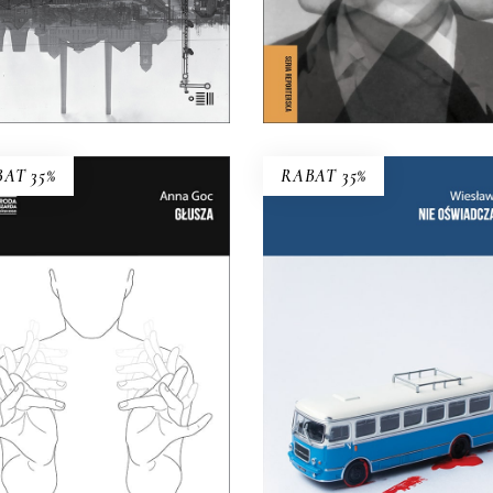
KSIĄŻKA DO
KOSZYKA
KOSZYKA
E-BOOK DO
E-BOOK DO
KOSZYKA
KOSZYKA
AT 35%
RABAT 35%
GŁUSZA
ąd o głuchych wypowiadali
NIE OŚWIADCZAM S
ę głównie ci, którzy słyszą.
Wznowienie kultowej ksią
az głusi chcą opowiedzieć o
35.75
zł
55.00
zł
sobie sami.
38.35
zł
59.00
zł
KSIĄŻKA DO
KOSZYKA
KSIĄŻKA DO
KOSZYKA