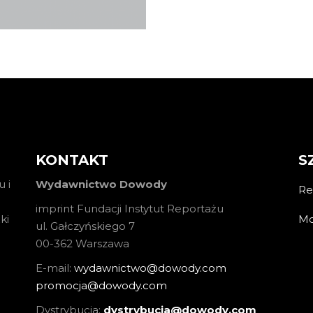
KOSZYKA
KONTAKT
S
 i
Wydawnictwo Dowody
Re
imprint Fundacji Instytut Reportażu
Mo
ki
ul. Gałczyńskiego 7
00-362 Warszawa
E-mail:
wydawnictwo@dowody.com
promocja@dowody.com
Dystrybucja:
dystrybucja@dowody.com