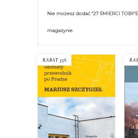
Nie możesz dodać "27 ŚMIERCI TOBY'
magazynie.
RABAT 35%
RAB
B
OSOBISTY PRZEWODNIK
PO PRADZE
To, 
Nowe wydanie przewodnika
B
Szczygła!
Premiera 12 lipca
t
45.44
zł
69.90
zł
KSIĄŻKA DO