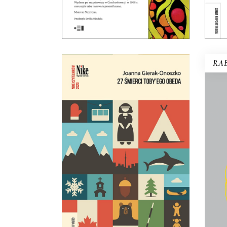
E-BOOK DO
KOSZYKA
RAB
Co 
27 ŚMIERCI TOBY’EGO
jak 
OBEDA
Najgłośniejszy debiut
reporterski ostatnich lat!
29.95
zł
59.90
zł
E-BOOK DO