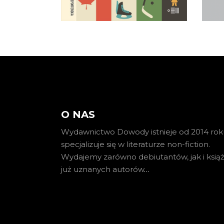
KOSZYKA
O NAS
Wydawnictwo Dowody istnieje od 2014 roku
specjalizuje się w literaturze non-fiction.
Wydajemy zarówno debiutantów, jak i książ
już uznanych autorów
…